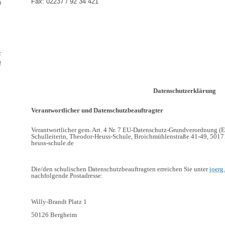
Fax: 02237 / 92 34 421
n
0
-
e
Datenschutzerklärung
Verantwortlicher und Datenschutzbeauftragter
Verantwortlicher gem. Art. 4 Nr. 7 EU-Datenschutz-Grundverordnung (E
Schulleiterin, Theodor-Heuss-Schule, Broichmühlenstraße 41-49, 501
heuss-schule.de
Die/den schulischen Datenschutzbeauftragten erreichen Sie unter
joerg
nachfolgende Postadresse:
Willy-Brandt Platz 1
50126 Bergheim