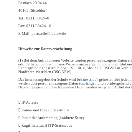
Postfach 20 04 44
40102 Düsseldorf
Tel.: 0211/38424-0
Fax: 0211/38424-10
E-Mail: poststelle@ldi.nrw.de
Hinweise zur Datenverarbeitung
(1) Bei dem Aufruf unserer Website werden personenbezogene Daten erh
erforderlich, um Ihnen unsere Website anzuzeigen und die Stabilität un
Rechtsgrundlage ist Art. 6 Abs. 1 S. 1 lit. e, Abs. 3 EU-DSGVO in Verb
Nordrhein-Westfalen (DSG NRW).
Das Internetangebot der Schule wird bei
der Stadt
gehostet. Bei jedem 
werden dort personenbezogene Daten empfangen und vorübergehend üb
Dateien gespeichert. Die folgenden Daten werden bei jedem Aufruf der I
 IP-Adresse
 Datum und Uhrzeit des Abrufs
 Inhalt der Anforderung (konkrete Seite)
 Zugriffsstatus/HTTP-Statuscode