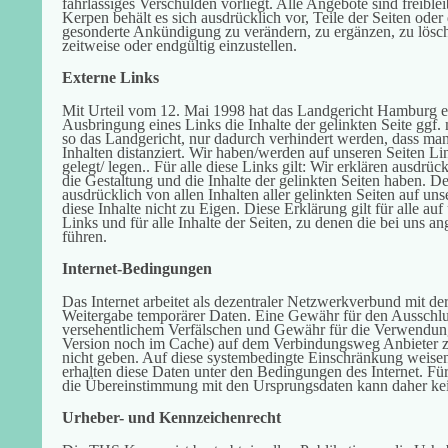
fahrlässiges Verschulden vorliegt. Alle Angebote sind freib
Kerpen behält es sich ausdrücklich vor, Teile der Seiten od
gesonderte Ankündigung zu verändern, zu ergänzen, zu lösch
zeitweise oder endgültig einzustellen.
Externe Links
Mit Urteil vom 12. Mai 1998 hat das Landgericht Hamburg e
Ausbringung eines Links die Inhalte der gelinkten Seite ggf.
so das Landgericht, nur dadurch verhindert werden, dass man
Inhalten distanziert. Wir haben/werden auf unseren Seiten Li
gelegt/ legen.. Für alle diese Links gilt: Wir erklären ausdrück
die Gestaltung und die Inhalte der gelinkten Seiten haben. De
ausdrücklich von allen Inhalten aller gelinkten Seiten auf 
diese Inhalte nicht zu Eigen. Diese Erklärung gilt für alle 
Links und für alle Inhalte der Seiten, zu denen die bei uns 
führen.
Internet-Bedingungen
Das Internet arbeitet als dezentraler Netzwerkverbund mit 
Weitergabe temporärer Daten. Eine Gewähr für den Ausschlu
versehentlichem Verfälschen und Gewähr für die Verwendung 
Version noch im Cache) auf dem Verbindungsweg Anbieter zu
nicht geben. Auf diese systembedingte Einschränkung weisen 
erhalten diese Daten unter den Bedingungen des Internet. Fü
die Übereinstimmung mit den Ursprungsdaten kann daher 
Urheber- und Kennzeichenrecht