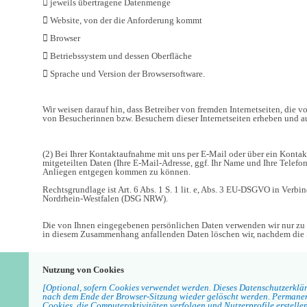
 jeweils übertragene Datenmenge
 Website, von der die Anforderung kommt
 Browser
 Betriebssystem und dessen Oberfläche
 Sprache und Version der Browsersoftware.
Wir weisen darauf hin, dass Betreiber von fremden Internetseiten, die v
von Besucherinnen bzw. Besuchern dieser Internetseiten erheben und 
(2) Bei Ihrer Kontaktaufnahme mit uns per E-Mail oder über ein Kontak
mitgeteilten Daten (Ihre E-Mail-Adresse, ggf. Ihr Name und Ihre Tele
Anliegen entgegen kommen zu können.
Rechtsgrundlage ist Art. 6 Abs. 1 S. 1 lit. e, Abs. 3 EU-DSGVO in Verb
Nordrhein-Westfalen (DSG NRW).
Die von Ihnen eingegebenen persönlichen Daten verwenden wir nur z
in diesem Zusammenhang anfallenden Daten löschen wir, nachdem die Sp
Nutzung von Cookies
[Optional, sofern Cookies verwendet werden. Dieses Datenschutzerklär
nach dem Ende der Browser-Sitzung wieder gelöscht werden. Permanen
Cookies, die Computeraktivitäten verfolgen und Nutzerprofile erstelle