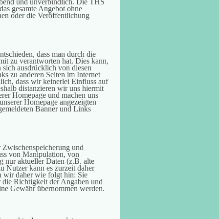
leibend und unverbindlich. Die THS
er das gesamte Angebot ohne
en oder die Veröffentlichung
ntschieden, dass man durch die
 mit zu verantworten hat. Dies kann,
 sich ausdrücklich von diesen
nks zu anderen Seiten im Internet
lich, dass wir keinerlei Einfluss auf
shalb distanzieren wir uns hiermit
unserer Homepage und machen uns
auf unserer Homepage angezeigten
angemeldeten Banner und Links
der Zwischenspeicherung und
ss von Manipulation, von
nur aktueller Daten (z.B. alte
 Nutzer kann es zurzeit daher
wir daher wie folgt hin: Sie
r die Richtigkeit der Angaben und
keine Gewähr übernommen werden.