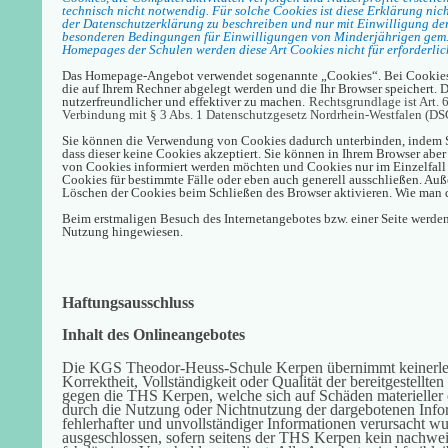
technisch nicht notwendig. Für solche Cookies ist diese Erklärung nic
der Datenschutzerklärung zu beschreiben und nur mit Einwilligung de
besonderen Bedingungen für Einwilligungen von Minderjährigen gem.
Homepages der Schulen werden diese Art Cookies nicht für erforderlic
Das Homepage-Angebot verwendet sogenannte „Cookies“. Bei Cookies h
die auf Ihrem Rechner abgelegt werden und die Ihr Browser speichert. D
nutzerfreundlicher und effektiver zu machen.
Rechtsgrundlage ist Art. 6
Verbindung mit § 3 Abs. 1 Datenschutzgesetz Nordrhein-Westfalen (D
Sie können die Verwendung von Cookies dadurch unterbinden, indem Sie
dass dieser keine Cookies akzeptiert. Sie können in Ihrem Browser aber 
von Cookies informiert werden möchten und Cookies nur im Einzelfall
Cookies für bestimmte Fälle oder eben auch generell ausschließen. Au
Löschen der Cookies beim Schließen des Browser aktivieren. Wie man 
Beim erstmaligen Besuch des Internetangebotes bzw. einer Seite werde
Nutzung hingewiesen.
Haftungsausschluss
Inhalt des Onlineangebotes
Die KGS Theodor-Heuss-Schule Kerpen übernimmt keinerlei 
Korrektheit, Vollständigkeit oder Qualität der bereitgestellt
gegen die THS Kerpen, welche sich auf Schäden materieller o
durch die Nutzung oder Nichtnutzung der dargebotenen Info
fehlerhafter und unvollständiger Informationen verursacht wu
ausgeschlossen, sofern seitens der THS Kerpen kein nachweis