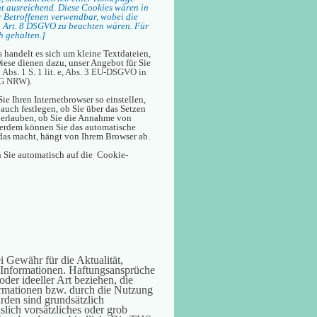
ht ausreichend. Diese Cookies wären in
r Betroffenen verwendbar, wobei die
 Art. 8 DSGVO zu beachten wären. Für
h gehalten.]
andelt es sich um kleine Textdateien,
iese dienen dazu, unser Angebot für Sie
 Abs. 1 S. 1 lit. e, Abs. 3 EU-DSGVO in
SG NRW).
 Ihren Internetbrowser so einstellen,
auch festlegen, ob Sie über das Setzen
 erlauben, ob Sie die Annahme von
ßerdem können Sie das automatische
das macht, hängt von Ihrem Browser ab.
n Sie automatisch auf die Cookie-
Gewähr für die Aktualität,
en Informationen. Haftungsansprüche
der ideeller Art beziehen, die
rmationen bzw. durch die Nutzung
rden sind grundsätzlich
lich vorsätzliches oder grob