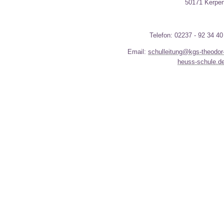
50171 Kerpe
Telefon: 02237 - 92 34 4
Email:
schulleitung@kgs-theodor
heuss-schule.d